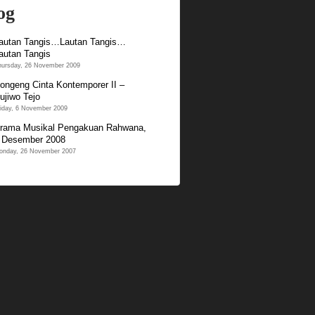
og
autan Tangis…Lautan Tangis…
autan Tangis
hursday, 26 November 2009
ongeng Cinta Kontemporer II –
ujiwo Tejo
iday, 6 November 2009
rama Musikal Pengakuan Rahwana,
 Desember 2008
onday, 26 November 2007