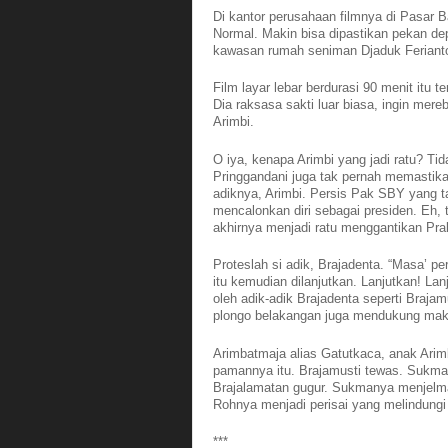
Di kantor perusahaan filmnya di Pasar 
Normal. Makin bisa dipastikan pekan de
kawasan rumah seniman Djaduk Ferianto
Film layar lebar berdurasi 90 menit itu 
Dia raksasa sakti luar biasa, ingin mer
Arimbi.
O iya, kenapa Arimbi yang jadi ratu? Tid
Pringgandani juga tak pernah memasti
adiknya, Arimbi. Persis Pak SBY yang t
mencalonkan diri sebagai presiden. Eh, t
akhirnya menjadi ratu menggantikan Pra
Proteslah si adik, Brajadenta. “Masa’ p
itu kemudian dilanjutkan. Lanjutkan! La
oleh adik-adik Brajadenta seperti Braja
plongo belakangan juga mendukung mak
Arimbatmaja alias Gatutkaca, anak Arim
pamannya itu. Brajamusti tewas. Sukma
Brajalamatan gugur. Sukmanya menjelma 
Rohnya menjadi perisai yang melindung
***