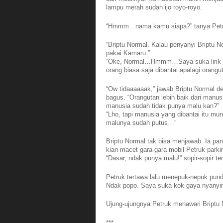
lampu merah sudah ijo royo-royo.
“Hmmm…nama kamu siapa?” tanya Petr
“Briptu Normal. Kalau penyanyi Briptu
pakai Kamaru.”
“Oke, Normal…Hmmm…Saya suka lirik lag
orang biasa saja dibantai apalagi orangu
“Ow tidaaaaaak,” jawab Briptu Normal d
bagus. “Orangutan lebih baik dari manus
manusia sudah tidak punya malu kan?”
“Lho, tapi manusia yang dibantai itu m
malunya sudah putus…”
Briptu Normal tak bisa menjawab. Ia pa
kian macet gara-gara mobil Petruk parkir
“Dasar, ndak punya malu!” sopir-sopir ter
Petruk tertawa lalu menepuk-nepuk pun
Ndak popo. Saya suka kok gaya nyanyim
Ujung-ujungnya Petruk menawari Briptu 
***