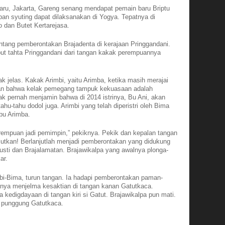
Baru, Jakarta, Gareng senang mendapat pemain baru Briptu
pan syuting dapat dilaksanakan di Yogya. Tepatnya di
 dan Butet Kertarejasa.
tentang pemberontakan Brajadenta di kerajaan Pringgandani.
ebut tahta Pringgandani dari tangan kakak perempuannya
ak jelas. Kakak Arimbi, yaitu Arimba, ketika masih merajai
kan bahwa kelak pemegang tampuk kekuasaan adalah
ak pernah menjamin bahwa di 2014 istrinya, Bu Ani, akan
ahu-tahu dodol juga. Arimbi yang telah diperistri oleh Bima
bu Arimba.
erempuan jadi pemimpin,” pekiknya. Pekik dan kepalan tangan
njutkan! Berlanjutlah menjadi pemberontakan yang didukung
musti dan Brajalamatan. Brajawikalpa yang awalnya plonga-
ar.
bi-Bima, turun tangan. Ia hadapi pemberontakan paman-
nya menjelma kesaktian di tangan kanan Gatutkaca.
kedigdayaan di tangan kiri si Gatut. Brajawikalpa pun mati.
i punggung Gatutkaca.