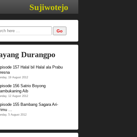
Sujiwotejo
yang Durangpo
pisode 157 Halal bil Halal ala Prabu
resna
nday, 19 August 2012
pisode 156 Satrio Boyong
ambukaning Aib
nday, 12 August 2012
pisode 155 Bambang Sagara Ari-
rimu …
nday, 5 August 2012