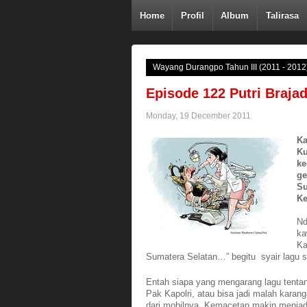
Home
Profil
Album
Talirasa
Wayang Durangpo Tahun III (2011 - 2012
Episode 122 Putri Brajad
Monday, 19 December 2011
Ka
Ku
ke
ge
Su
Ke
Nd
ka
Ka
Sumatera Selatan…” begitu syair lagu si
Entah siapa yang mengarang lagu tenta
Pak Kapolri, atau bisa jadi malah karan
dari mobilnya. Kemacetan makin menjadi-