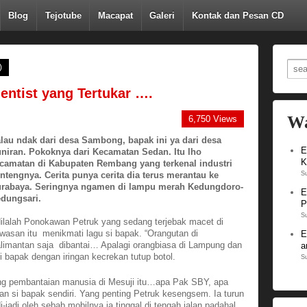
Blog
Tejotube
Macapat
Galeri
Kontak dan Pesan CD
)
entist yang Tertukar ….
Wa
6,750 Views
lau ndak dari desa Sambong, bapak ini ya dari desa
E
niran. Pokoknya dari Kecamatan Sedan. Itu lho
K
camatan di Kabupaten Rembang yang terkenal industri
ntengnya. Cerita punya cerita dia terus merantau ke
Su
rabaya. Seringnya ngamen di lampu merah Kedungdoro-
E
dungsari.
P
Su
ilalah Ponokawan Petruk yang sedang terjebak macet di
wasan itu menikmati lagu si bapak. “Orangutan di
E
limantan saja dibantai… Apalagi orangbiasa di Lampung dan
a
 bapak dengan iringan kecrekan tutup botol.
Su
ng pembantaian manusia di Mesuji itu…apa Pak SBY, apa
gan si bapak sendiri. Yang penting Petruk kesengsem. Ia turun
jadi oleh sebab mobilnya ia tinggal di tengah jalan padahal