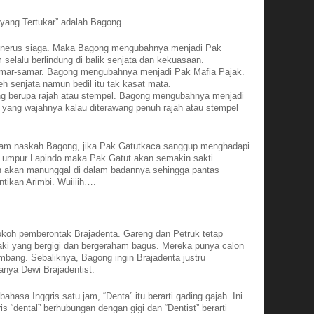
 yang Tertukar” adalah Bagong.
-menerus siaga. Maka Bagong mengubahnya menjadi Pak
 selalu berlindung di balik senjata dan kekuasaan.
amar-samar. Bagong mengubahnya menjadi Pak Mafia Pajak.
eh senjata namun bedil itu tak kasat mata.
ng berupa rajah atau stempel. Bagong mengubahnya menjadi
yang wajahnya kalau diterawang penuh rajah atau stempel
alam naskah Bagong, jika Pak Gatutkaca sanggup menghadapi
Lumpur Lapindo maka Pak Gatut akan semakin sakti
oh akan manunggal di dalam badannya sehingga pantas
tikan Arimbi. Wuiiiih….
koh pemberontak Brajadenta. Gareng dan Petruk tetap
aki yang bergigi dan bergeraham bagus. Mereka punya calon
mbang. Sebaliknya, Bagong ingin Brajadenta justru
anya Dewi Brajadentist.
hasa Inggris satu jam, “Denta” itu berarti gading gajah. Ini
is “dental” berhubungan dengan gigi dan “Dentist” berarti