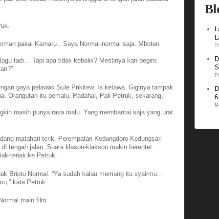
Bl
uk.
L
L
 Norman pakai Kamaru…Saya Normal-normal saja. Mboten
T
D
u tadi… Tapi apa tidak kebalik? Mestinya kan begini:
S
tan?”
Fr
engan gaya pelawak Sule Prikitew. Ia ketawa. Giginya tampak
D
ia. Orangutan itu pemalu. Padahal, Pak Petruk, sekarang,
6
M
ungkin masih punya rasa malu. Yang membantai saja yang urat
ndang matahari terik. Perempatan Kedungdoro-Kedungsari
 di tengah jalan. Suara klason-klakson makin berentet.
iak-teriak ke Petruk.
dak Briptu Normal. “Ya sudah kalau memang itu syairmu…
u,” kata Petruk.
Normal main film.