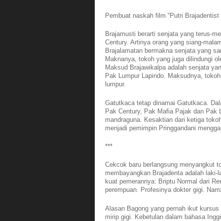
Pembuat naskah film “Putri Brajadentist
Brajamusti berarti senjata yang terus
Century. Artinya orang yang siang-malam
Brajalamatan bermakna senjata yang s
Maknanya, tokoh yang juga dilindungi ol
Maksud Brajawikalpa adalah senjata ya
Pak Lumpur Lapindo. Maksudnya, tokoh 
lumpur.
Gatutkaca tetap dinamai Gatutkaca. D
Pak Century, Pak Mafia Pajak dan Pak 
mandraguna. Kesaktian dari ketiga tok
menjadi pemimpin Pringgandani menggan
***
Cekcok baru berlangsung menyangkut to
membayangkan Brajadenta adalah laki-l
kuat pemerannya: Briptu Normal dari Re
perempuan. Profesinya dokter gigi. Nam
Alasan Bagong yang pernah ikut kursus ba
mirip gigi. Kebetulan dalam bahasa Inggr