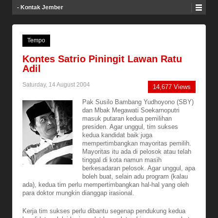
- Kontak Jember
Tempo
Kontes Satrio Piningit Lawan Ratu
Adil
Saturday, 14 August 2004
14,677 Views
Pak Susilo Bambang Yudhoyono (SBY)
dan Mbak Megawati Soekarnoputri
masuk putaran kedua pemilihan
presiden. Agar unggul, tim sukses
kedua kandidat baik juga
mempertimbangkan mayoritas pemilih.
Mayoritas itu ada di pelosok atau telah
tinggal di kota namun masih
berkesadaran pelosok. Agar unggul, apa
boleh buat, selain adu program (kalau
ada), kedua tim perlu mempertimbangkan hal-hal yang oleh
para doktor mungkin dianggap irasional.
Kerja tim sukses perlu dibantu segenap pendukung kedua