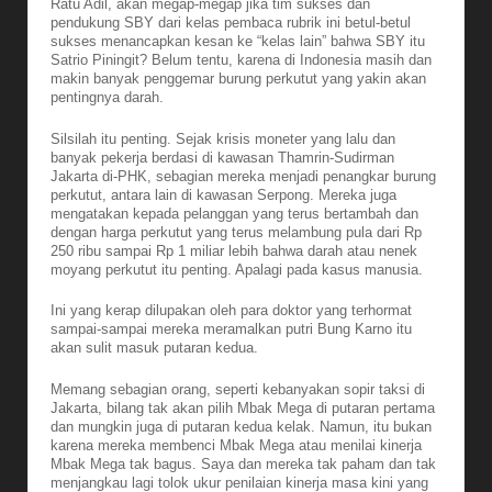
Ratu Adil, akan megap-megap jika tim sukses dan
pendukung SBY dari kelas pembaca rubrik ini betul-betul
sukses menancapkan kesan ke “kelas lain” bahwa SBY itu
Satrio Piningit? Belum tentu, karena di Indonesia masih dan
makin banyak penggemar burung perkutut yang yakin akan
pentingnya darah.
Silsilah itu penting. Sejak krisis moneter yang lalu dan
banyak pekerja berdasi di kawasan Thamrin-Sudirman
Jakarta di-PHK, sebagian mereka menjadi penangkar burung
perkutut, antara lain di kawasan Serpong. Mereka juga
mengatakan kepada pelanggan yang terus bertambah dan
dengan harga perkutut yang terus melambung pula dari Rp
250 ribu sampai Rp 1 miliar lebih bahwa darah atau nenek
moyang perkutut itu penting. Apalagi pada kasus manusia.
Ini yang kerap dilupakan oleh para doktor yang terhormat
sampai-sampai mereka meramalkan putri Bung Karno itu
akan sulit masuk putaran kedua.
Memang sebagian orang, seperti kebanyakan sopir taksi di
Jakarta, bilang tak akan pilih Mbak Mega di putaran pertama
dan mungkin juga di putaran kedua kelak. Namun, itu bukan
karena mereka membenci Mbak Mega atau menilai kinerja
Mbak Mega tak bagus. Saya dan mereka tak paham dan tak
menjangkau lagi tolok ukur penilaian kinerja masa kini yang