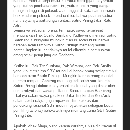
kandidat melalui kerja mulut ke mulut sehingga masyarakat
yang bukan pembaca rubrik ini, yaitu mereka yang sangat
mungkin tinggal di pelosok atau tinggal di kota namun masih
berkesadaran pelosok, mendapat isu bahwa putaran kedua
nanti sejatinya pertarungan antara Satrio Piningit dan Ratu
Adil.
Seringnya sebagian orang, termasuk saya, terpeleset
mengujarkan Pak Susilo Bambang Yudhoyono menjadi Satrio
Bambang Yudhoyono mungkin menunjukkan bukti bahwa
harapan akan tampilnya Satrio Piningit memang masih
santer. Impian itu setidaknya mulai dihembus-hembuskan
orang sejak pengujung era Soeharto.
Ketika itu, Pak Try Sutrisno, Pak Wiranto, dan Pak Susilo
yang kini menjelma SBY muncul di benak orang setiap timbul
harapan akan Satrio Piningit. Mungkin karena orang menilai
mereka tampan. Ganteng memang jadi salah satu kriteria
Satrio Piningit dalam masyarakat tradisional yang diajar oleh
cerita rakyat dan wayang. Raden Sindu maupun Bambang
Ekalaya dalam wayang cakep. Jaka Tingkir dan Ken Arok
dalam cerita rakyat juga rupawan. Tim sukses dan
pendukung rasional SBY mesti meyakinkan sebagian besar
pemilih (irasional) bahwa akhirnya memang cuma SBY Satrio
Piningit itu.
Apakah Mbak Mega, yang karena darahnya bisa dicitrakan si