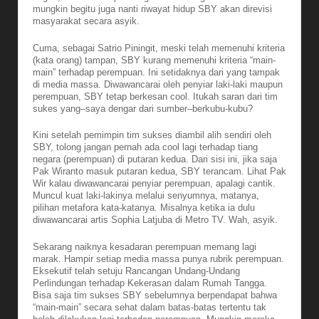
mungkin begitu juga nanti riwayat hidup SBY akan direvisi
masyarakat secara asyik.
Cuma, sebagai Satrio Piningit, meski telah memenuhi kriteria
(kata orang) tampan, SBY kurang memenuhi kriteria “main-
main” terhadap perempuan. Ini setidaknya dari yang tampak
di media massa. Diwawancarai oleh penyiar laki-laki maupun
perempuan, SBY tetap berkesan cool. Itukah saran dari tim
sukes yang–saya dengar dari sumber–berkubu-kubu?
Kini setelah pemimpin tim sukses diambil alih sendiri oleh
SBY, tolong jangan pernah ada cool lagi terhadap tiang
negara (perempuan) di putaran kedua. Dari sisi ini, jika saja
Pak Wiranto masuk putaran kedua, SBY terancam. Lihat Pak
Wir kalau diwawancarai penyiar perempuan, apalagi cantik.
Muncul kuat laki-lakinya melalui senyumnya, matanya,
pilihan metafora kata-katanya. Misalnya ketika ia dulu
diwawancarai artis Sophia Latjuba di Metro TV. Wah, asyik.
Sekarang naiknya kesadaran perempuan memang lagi
marak. Hampir setiap media massa punya rubrik perempuan.
Eksekutif telah setuju Rancangan Undang-Undang
Perlindungan terhadap Kekerasan dalam Rumah Tangga.
Bisa saja tim sukses SBY sebelumnya berpendapat bahwa
“main-main” secara sehat dalam batas-batas tertentu tak