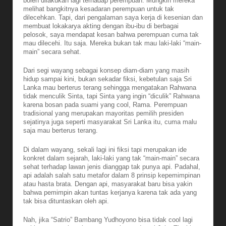
boleh dilakukan lagi terhadap perempuan. Mungkin mereka
melihat bangkitnya kesadaran perempuan untuk tak
dilecehkan. Tapi, dari pengalaman saya kerja di kesenian dan
membuat lokakarya akting dengan ibu-ibu di berbagai
pelosok, saya mendapat kesan bahwa perempuan cuma tak
mau dilecehi. Itu saja. Mereka bukan tak mau laki-laki “main-
main” secara sehat.
Dari segi wayang sebagai konsep diam-diam yang masih
hidup sampai kini, bukan sekadar fiksi, kebetulan saja Sri
Lanka mau berterus terang sehingga mengatakan Rahwana
tidak menculik Sinta, tapi Sinta yang ingin “diculik” Rahwana
karena bosan pada suami yang cool, Rama. Perempuan
tradisional yang merupakan mayoritas pemilih presiden
sejatinya juga seperti masyarakat Sri Lanka itu, cuma malu
saja mau berterus terang.
Di dalam wayang, sekali lagi ini fiksi tapi merupakan ide
konkret dalam sejarah, laki-laki yang tak “main-main” secara
sehat terhadap lawan jenis dianggap tak punya api. Padahal,
api adalah salah satu metafor dalam 8 prinsip kepemimpinan
atau hasta brata. Dengan api, masyarakat baru bisa yakin
bahwa pemimpin akan tuntas kerjanya karena tak ada yang
tak bisa dituntaskan oleh api.
Nah, jika “Satrio” Bambang Yudhoyono bisa tidak cool lagi