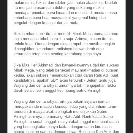
makin rumit, teknis dan dibikin jadi makin akademis. Biarlah
itu menjadi urusan para doktor yang sekarang makin
mendapat prioritas porsi bicara dan menulis di media massa
ketimbang porsi buat masyarakat yang real hidup dan
bergulat dengan keringat dan air mata.
Rekan-rekan sopir itu tak memilih Mbak Mega cuma lantaran
ingin mencoba tokoh baru. Itu saja. Artinya, alasan itu tak
terlalu kuat. Orang dengan alasan rapuh itu masih mungkin
dibangkitkan kesadaran tradisinya bahwa darah atau
keturunan tetap lebih penting ketimbang segalanya.
Jika Mas Heri Akhmadi dan kawan-kawannya dari tim sukses
Mbak Mega, yang telah bertekad mau mati-matian di putaran
kedua, akan sukses menancapkan citra darah Ratu Adil buat
kandidatnya, apakah SBY akan terpuruk? Belum tentu juga.
Wayang dan cerita rakyat umumnya tak mengajarkan faktor
darah selalu lebih unggul ketimbang Satrio Piningit.
Wayang dan cerita rakyat, artinya bukan sejarah namun
merupakan ide maupun konsep hidup yang diam-diam turun-
temurun di masyarakat, seringkali menunjukkan Satrio
Piningit akhirnya memenangi Ratu Adil. Nanti kalau Satrio
Piningit itu sudah unggul, masyarakat tinggal membuat darah
yang bersangkutan punya kaitan dengan darah biru siapa
begitu, bahkan sampai dengan dewa. Begitulah Ken Arok dan