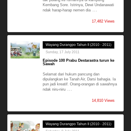
Kembang Sore. Istrinya, Dewi Undanawati
…
ndak harap-harap nemen dia
17,482 Views
Wayang Durangpo Tahun II (2010 - 2011)
Sunday, 17 July 2011
Episode 100 Prabu Destarastra turun ke
Sawah
Selamat dari hukum pancung dan
dipulangkan ke Tanah Air, Darsi bahagia. Ia
pun jadi kreatif. Orang-orangan di sawahnya
…
ndak niru-niru
14,810 Views
Wayang Durangpo Tahun II (2010 - 2011)