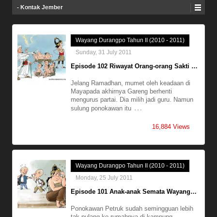
- Kontak Jember
Wayang Durangpo Tahun II (2010 - 2011)
Sunday, 31 July 2011
Episode 102 Riwayat Orang-orang Sakti …
Jelang Ramadhan, mumet oleh keadaan di
Mayapada akhirnya Gareng berhenti
mengurus partai. Dia milih jadi guru. Namun
…
sulung ponokawan itu
16,884 Views
Wayang Durangpo Tahun II (2010 - 2011)
Monday, 25 July 2011
Episode 101 Anak-anak Semata Wayang…
Ponokawan Petruk sudah semingguan lebih
tak pulang ke rumahnya di kampung