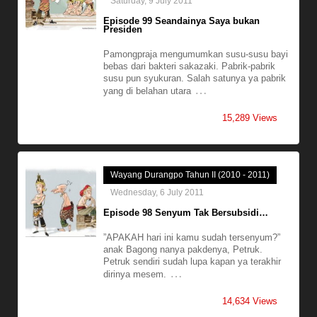
Saturday, 9 July 2011
Episode 99 Seandainya Saya bukan
Presiden
Pamongpraja mengumumkan susu-susu bayi
bebas dari bakteri sakazaki. Pabrik-pabrik
susu pun syukuran. Salah satunya ya pabrik
…
yang di belahan utara
15,289 Views
Wayang Durangpo Tahun II (2010 - 2011)
Wednesday, 6 July 2011
Episode 98 Senyum Tak Bersubsidi…
”APAKAH hari ini kamu sudah tersenyum?”
anak Bagong nanya pakdenya, Petruk.
Petruk sendiri sudah lupa kapan ya terakhir
…
dirinya mesem.
14,634 Views